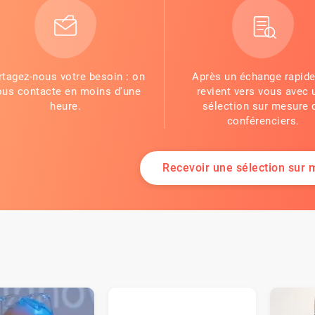
rtagez-nous votre besoin : on
Après un échange rapide
ous contacte en moins d'une
revient vers vous avec 
heure.
sélection sur mesure 
conférenciers.
Recevoir une sélection sur