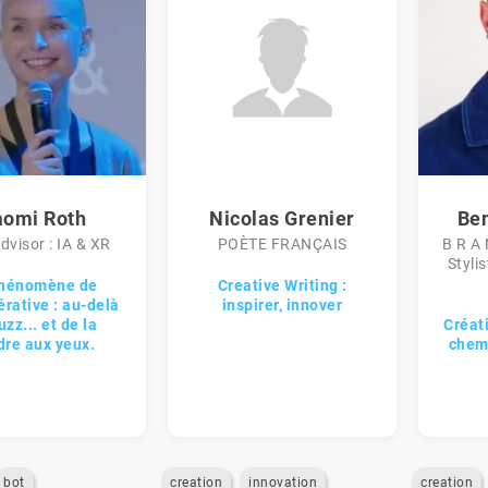
omi Roth
Nicolas Grenier
Ben
dvisor : IA & XR
POÈTE FRANÇAIS
B R A 
Styli
phénomène de
Creative Writing :
érative : au-delà
inspirer, innover
uzz... et de la
Créat
re aux yeux.
chemi
bot
creation
innovation
creation