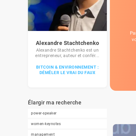
Pa
v
Alexandre Stachtchenko
Alexandre Stachtchenko est un
entrepreneur, auteur et confér...
BITCOIN & ENVIRONNEMENT :
DÉMÊLER LE VRAI DU FAUX
Élargir ma recherche
power-speaker
women-keynotes
management