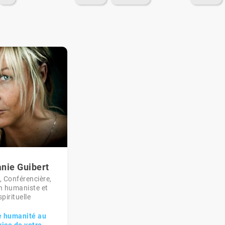
nie Guibert
, Conférencière,
 humaniste et
spirituelle
e humanité au