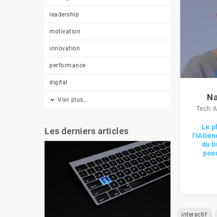
leadership
motivation
innovation
performance
digital
Na
Voir plus...
Tech A
Le 
Les derniers articles
l'IAGén
du b
poud
interactif