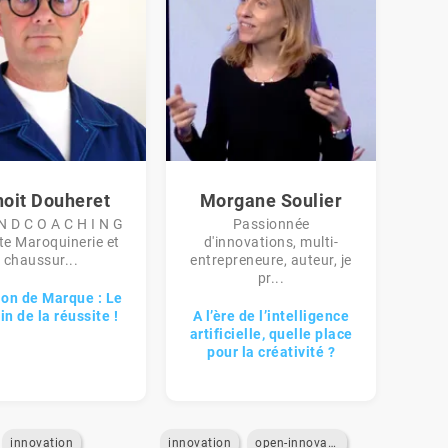
oit Douheret
Morgane Soulier
N D C O A C H I N G
Passionnée
ste Maroquinerie et
d'innovations, multi-
chaussur...
entrepreneure, auteur, je
pr...
ion de Marque : Le
n de la réussite !
A l’ère de l’intelligence
artificielle, quelle place
pour la créativité ?
innovation
innovation
open-innovation