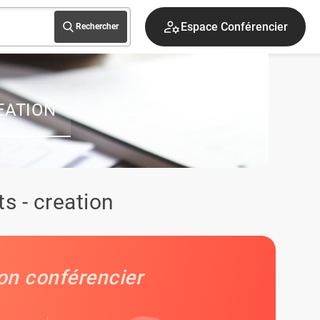
Espace Conférencier
Rechercher
EATION
s - creation
on conférencier