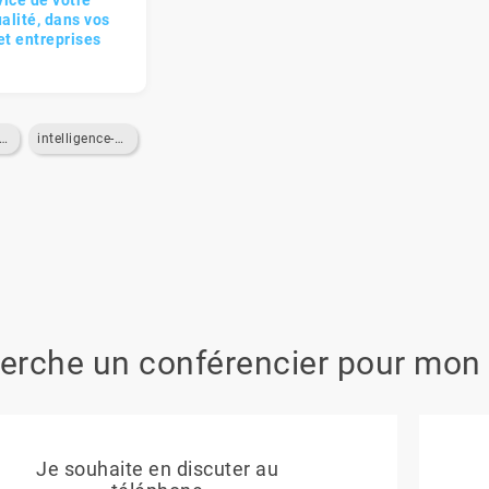
vice de votre
ualité, dans vos
et entreprises
arcours-de-vie
intelligence-emotionnelle
erche un conférencier pour mon
Je souhaite en discuter au