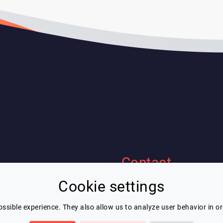
Contact
Cookie settings
Eric Blot
ous
contact@lespeakers.com
nérales d'utilisation
ssible experience. They also allow us to analyze user behavior in o
confidentialité