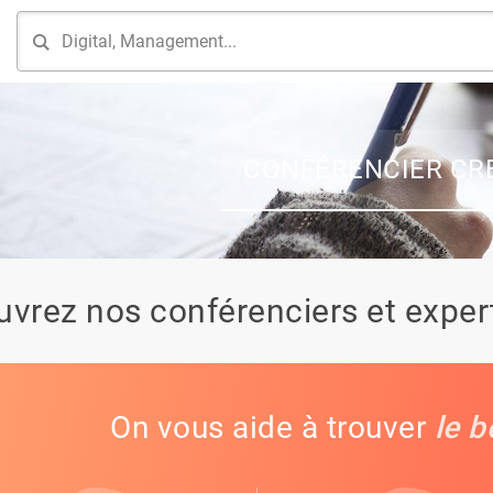
CONFÉRENCIER CR
vrez nos conférenciers et expert
On vous aide à trouver
le b