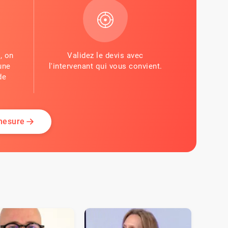
, on
Validez le devis avec
une
l'intervenant qui vous convient.
de
 mesure