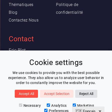
Thématiques
Politique de
Blog
confidentialité
Contactez Nous
Contact
Eric Blot
contact@lespeakers.com
Cookie settings
We use cookies to provide you with the best possible
Newsletter
experience. They also allow us to analyze user behavior in
order to constantly improve the website for you.
Je souhaite recevoir la newsletter de
Lespeakers
Accept All
Accept Selection
Reject All
Je m'inscris
Necessary
Analytics
Marketing
Preferences