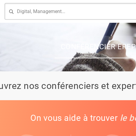
CONFÉRENCIER EREP
vrez nos conférenciers et expert
On vous aide à trouver
le b