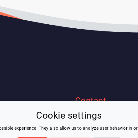
Contact
Cookie settings
Eric Blot
ous
contact@lespeakers.com
nérales d'utilisation
ssible experience. They also allow us to analyze user behavior in o
confidentialité