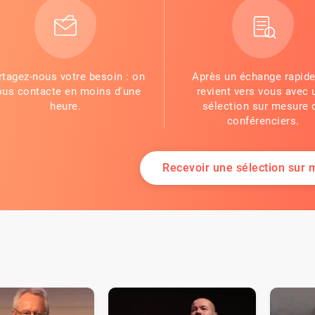
rtagez-nous votre besoin : on
Après un échange rapide
ous contacte en moins d'une
revient vers vous avec 
heure.
sélection sur mesure 
conférenciers.
Recevoir une sélection sur