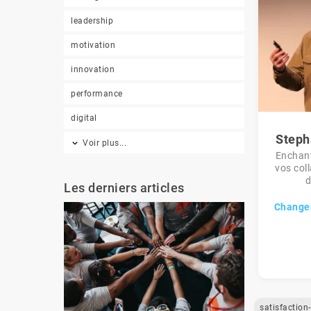
leadership
motivation
innovation
performance
digital
Steph
Voir plus...
Enchant
vos coll
d
Les derniers articles
Changer
s