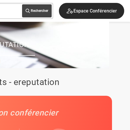
Espace Conférencier
Rechercher
UTATION
s - ereputation
on conférencier