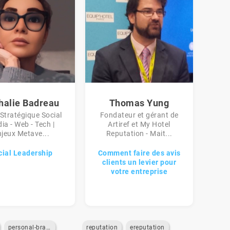
halie Badreau
Thomas Yung
 Stratégique Social
Fondateur et gérant de
ia - Web - Tech |
Artiref et My Hotel
jeux Metave...
Reputation - Mait...
cial Leadership
Comment faire des avis
clients un levier pour
votre entreprise
personal-branding
reputation
ereputation