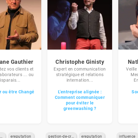
ane Gauthier
Christophe Ginisty
Nat
ez vos clients et
Expert en communication
Veille
aborateurs ... ou
stratégique et relations
Med
isparais...
internation...
En
 ou être Changé
L'entreprise alignée :
So
Comment communiquer
pour éviter le
greenwashing ?
atisfaction-client
ereputation
gestion-de-crise
ereputation
influence