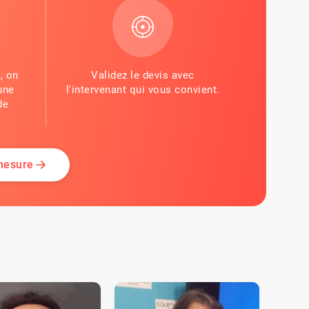
, on
Validez le devis avec
une
l'intervenant qui vous convient.
de
 mesure