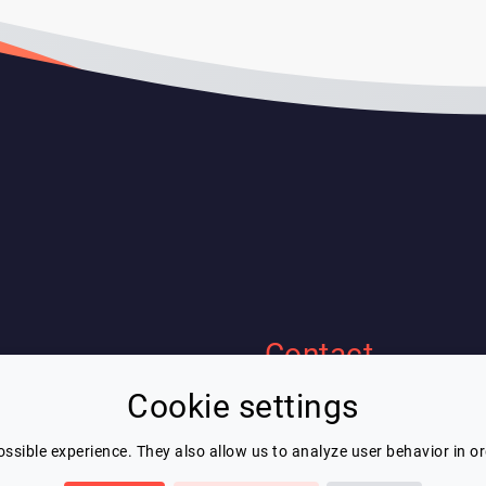
Contact
Cookie settings
Eric Blot
ous
contact@lespeakers.com
nérales d'utilisation
ssible experience. They also allow us to analyze user behavior in o
confidentialité