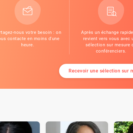
rtagez-nous votre besoin : on
Après un échange rapide
ous contacte en moins d'une
revient vers vous avec 
heure.
sélection sur mesure 
conférenciers.
Recevoir une sélection sur