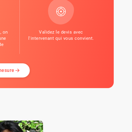
, on
Validez le devis avec
une
l'intervenant qui vous convient.
de
 mesure