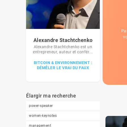
Pa
v
Alexandre Stachtchenko
Alexandre Stachtchenko est un
entrepreneur, auteur et confér...
BITCOIN & ENVIRONNEMENT :
DÉMÊLER LE VRAI DU FAUX
Élargir ma recherche
power-speaker
women-keynotes
management