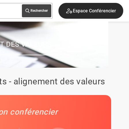
Espace Conférencier
Rechercher
T DES VALEURS
s - alignement des valeurs
on conférencier