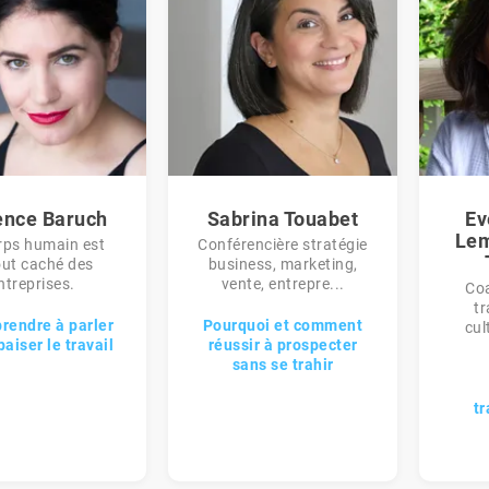
ence Baruch
Sabrina Touabet
Ev
Lem
rps humain est
Conférencière stratégie
out caché des
business, marketing,
ntreprises.
vente, entrepre...
Coa
t
rendre à parler
Pourquoi et comment
cul
aiser le travail
réussir à prospecter
sans se trahir
t