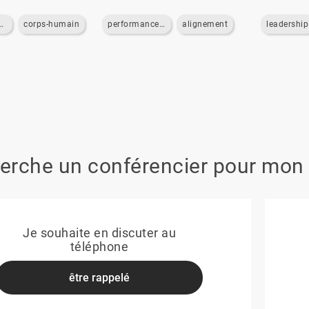
-des-emotions
corps-humain
performance-commerciale
alignement
leadership
erche un conférencier pour mon
Je souhaite en discuter au
téléphone
être rappelé