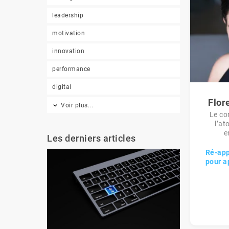
leadership
motivation
innovation
performance
digital
Flor
Voir plus...
Le co
l’at
e
Les derniers articles
Ré-app
pour ap