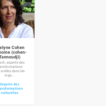
elyne Cohen
oine (cohen-
Tannoudji)
ch, experte des
ransformations
turelles dans les
orga...
Experte des
ransformations
culturelles