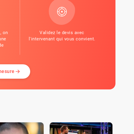
, on
Validez le devis avec
une
l'intervenant qui vous convient.
de
 mesure