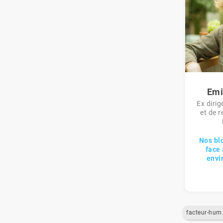
Emi
Ex dirig
et de r
Nos bl
face 
envi
fact