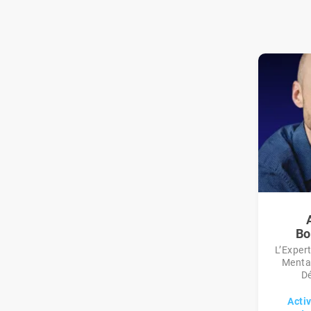
Bo
L’Exper
Menta
Dé
Activ