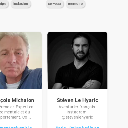
uipe
inclusion
cerveau
memoire
çois Michalon
Stéven Le Hyaric
rencier, Expert en
Aventurier français.
ce mentale et du
Instagram :
portement, Co...
@stevenlehyaric