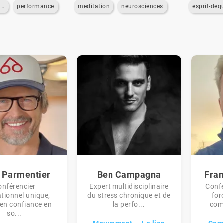
performance-commerciale
performance
meditation
neurosciences
esprit-deq
 Parmentier
Ben Campagna
Fran
onférencier
Expert multidisciplinaire
Confé
tionnel unique,
du stress chronique et de
for
 en confiance en
la perfo...
com
so...