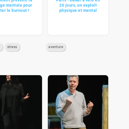
ent prévenir la
Paris - Dakar à vélo en
rge mentale pour
20 jours, un exploit
ter le burnout !
physique et mental
e
stress
aventure