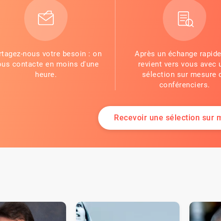
rtagez-nous votre besoin : on
Après un échange rapide
ous contacte en moins d'une
revient vers vous avec 
heure.
sélection sur mesure 
conférenciers.
Recevoir une sélection sur