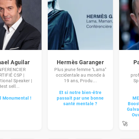
ael Aguilar
Hermès Garanger
Pa
NFERENCIER
Plus jeune femme "Lama"
RTIFIÉ CSP |
occidentale au monde à
pro
tional Speaker |
19 ans, Produ...
Sp
Best sell...
Et si notre bien-être
l Monumental !
passait par une bonne
ME
santé mentale ?
Boos
Galva
Ouv
🚀