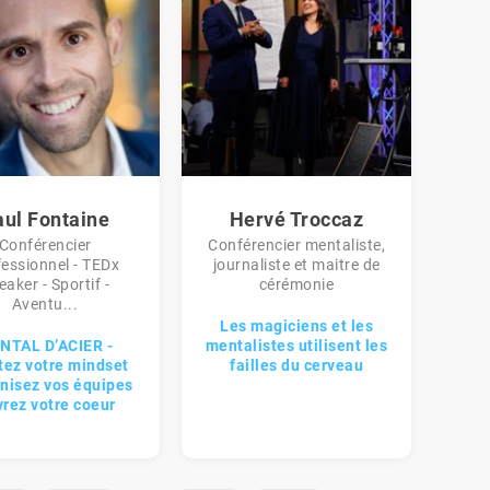
ul Fontaine
Hervé Troccaz
Conférencier
Conférencier mentaliste,
fessionnel - TEDx
journaliste et maitre de
eaker - Sportif -
cérémonie
Aventu...
Les magiciens et les
NTAL D’ACIER -
mentalistes utilisent les
tez votre mindset
failles du cerveau
nisez vos équipes
rez votre coeur