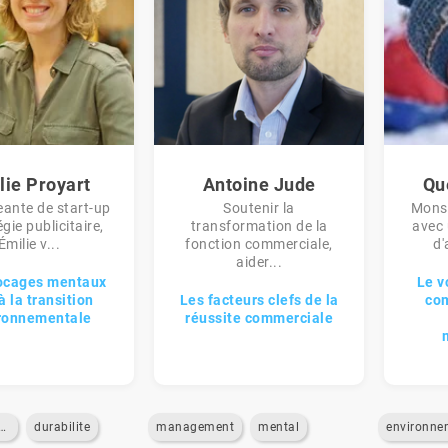
lie Proyart
Antoine Jude
Qu
eante de start-up
Soutenir la
Monsi
égie publicitaire,
transformation de la
avec 
Émilie v...
fonction commerciale,
d'
aider...
ocages mentaux
Le v
à la transition
Les facteurs clefs de la
com
ronnementale
réussite commerciale
eur-humain
durabilite
management
mental