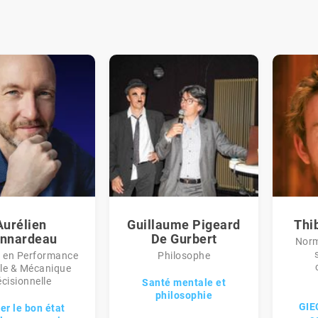
Aurélien
Guillaume Pigeard
Thi
nnardeau
De Gurbert
Norm
t en Performance
Philosophe
le & Mécanique
cisionnelle
Santé mentale et
philosophie
GIEC
er le bon état