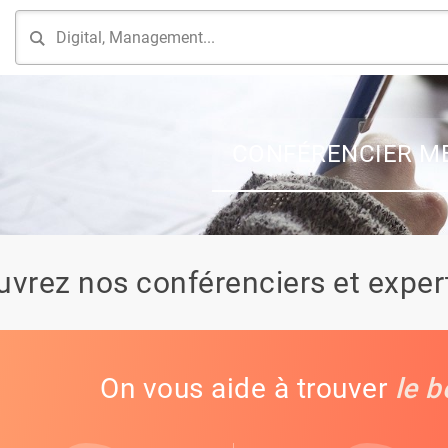
CONFÉRENCIER M
vrez nos conférenciers et expert
On vous aide à trouver
le b