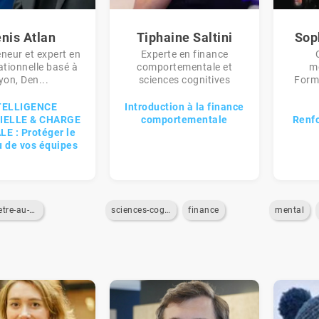
nis Atlan
Tiphaine Saltini
Sop
neur et expert en
Experte en finance
ationnelle basé à
comportementale et
mo
yon, Den...
sciences cognitives
Form
TELLIGENCE
Introduction à la finance
CIELLE & CHARGE
comportementale
Renfo
E : Protéger le
 de vos équipes
bien-etre-au-travail
sciences-cognitives
finance
mental