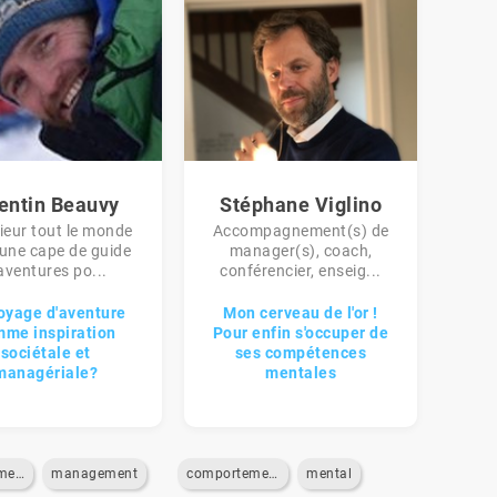
entin Beauvy
Stéphane Viglino
eur tout le monde
Accompagnement(s) de
une cape de guide
manager(s), coach,
aventures po...
conférencier, enseig...
oyage d'aventure
Mon cerveau de l'or !
me inspiration
Pour enfin s'occuper de
sociétale et
ses compétences
managériale?
mentales
environnement
management
comportements
mental