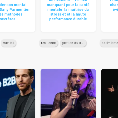
Mouvement — Le lien
Comm
ôler son mental
manquant pour la santé
cha
 Dany Parmentier
mentale, la maîtrise du
évi
ses méthodes
stress et et la haute
secrètes
performance durable
mental
resilience
gestion-du-stress
optimism