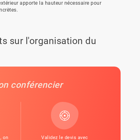
térieur apporte la hauteur nécessaire pour 
ncrètes.
s sur l'organisation du
on conférencier
, on
Validez le devis avec