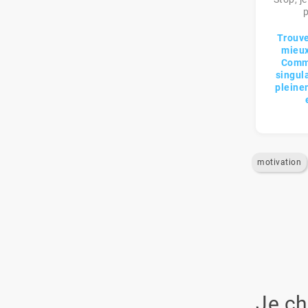
p
Trouve
mieux
Comme
singula
pleine
motivation
Je ch