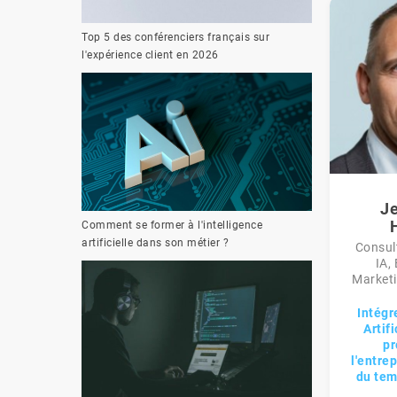
Top 5 des conférenciers français sur
l'expérience client en 2026
J
Comment se former à l'intelligence
artificielle dans son métier ?
Consul
IA,
Marketi
Intégr
Artif
pr
l'entrep
du tem