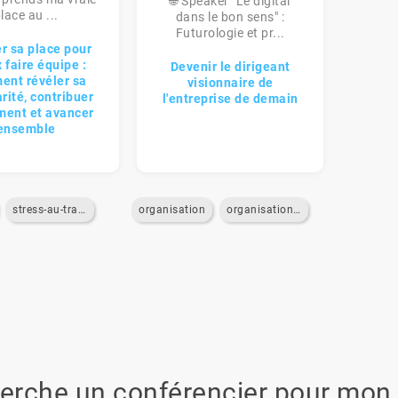
🌐 Speaker "Le digital
lace au ...
dans le bon sens" :
Futurologie et pr...
r sa place pour
 faire équipe :
Devenir le dirigeant
nt révéler sa
visionnaire de
rité, contribuer
l'entreprise de demain
ment et avancer
ensemble
stress-au-travail
organisation
organisation-du-travail
erche un conférencier pour mon