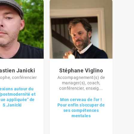
astien Janicki
Stéphane Viglino
ophe, conférencier
Accompagnement(s) de
manager(s), coach,
conférencier, enseig...
exions autour du
 "postmodernité et
que appliquée" de
Mon cerveau de l'or !
S.Janicki
Pour enfin s'occuper de
ses compétences
mentales