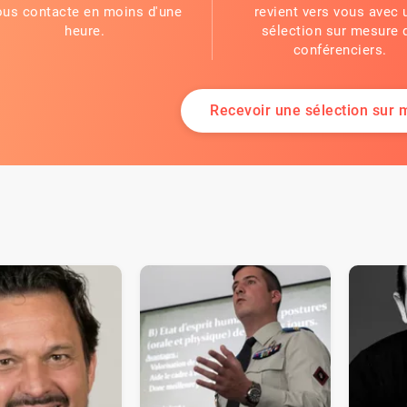
ous contacte en moins d'une
revient vers vous avec 
heure.
sélection sur mesure 
conférenciers.
Recevoir une sélection sur