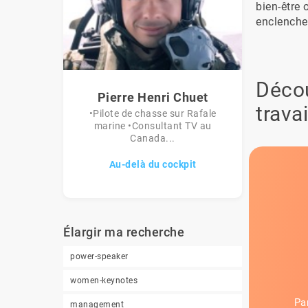
bien-être
enclencher
Décou
Pierre Henri Chuet
travai
•Pilote de chasse sur Rafale
marine •Consultant TV au
Canada...
Au-delà du cockpit
Élargir ma recherche
power-speaker
women-keynotes
Pa
management