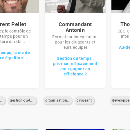
rent Pellet
Commandant
Tho
Antonin
z le contrôle de
CEO Go
 temps pour un
intel
Formateur indépendant
libre durabl...
pour les dirigeants et
leurs équipes
Au-de
temps, la clé de
re équilibre
Gestion du temps :
prioriser efficacement
pour gagner en
efficience ?
recherche-de-sens
gestion-du-temps
organisation-du-travail
dirigeant