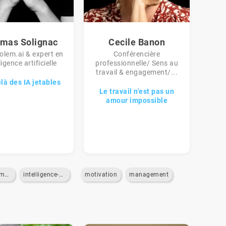
mas Solignac
Cecile Banon
lem.ai & expert en
Conférencière
ligence artificielle
professionnelle/ Sens au
travail & engagement/...
là des IA jetables
Le travail n'est pas un
amour impossible
developpement-de-business
intelligence-artificielle
motivation
management