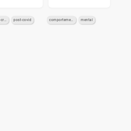
gestion-de-crise
post-covid
comportements
mental