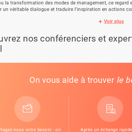
 ou la transformation des modes de management, ce regard ex
 un véritable dialogue et traduire l’inspiration en actions co
Voir plus
vrez nos conférenciers et expert
l
On vous aide à trouver
le b
rtagez-nous votre besoin : on
Après un échange rapide