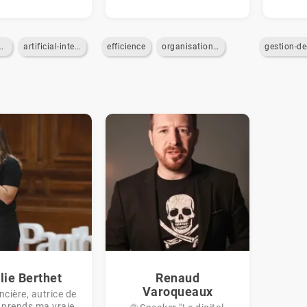
ce-artificielle
artificial-intelligence
efficience
organisation-du-travail
lie Berthet
Renaud
Varoqueaux
cière, autrice de
e prends ma vraie