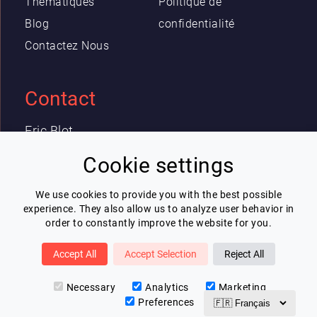
Thématiques
Politique de
Blog
confidentialité
Contactez Nous
Contact
Eric Blot
contact@lespeakers.com
Cookie settings
We use cookies to provide you with the best possible
Newsletter
experience. They also allow us to analyze user behavior in
order to constantly improve the website for you.
Je souhaite recevoir la newsletter de
Lespeakers
Accept All
Accept Selection
Reject All
Je m'inscris
Necessary
Analytics
Marketing
Preferences