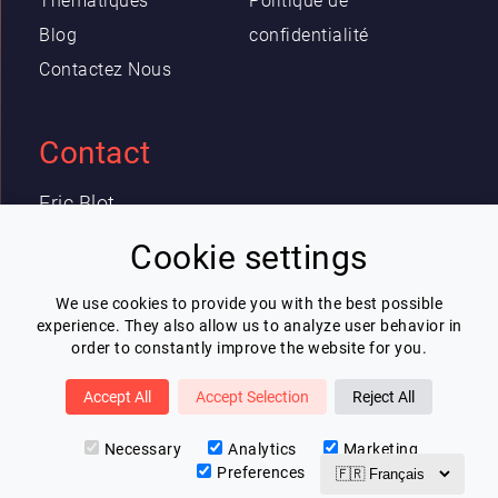
Thématiques
Politique de
Blog
confidentialité
Contactez Nous
Contact
Eric Blot
contact@lespeakers.com
Cookie settings
We use cookies to provide you with the best possible
Newsletter
experience. They also allow us to analyze user behavior in
order to constantly improve the website for you.
Je souhaite recevoir la newsletter de
Lespeakers
Accept All
Accept Selection
Reject All
Je m'inscris
Necessary
Analytics
Marketing
Preferences