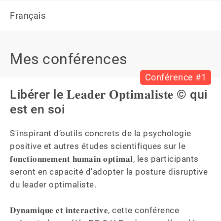
Français
Mes conférences
Conférence #1
Libérer le 𝐋𝐞𝐚𝐝𝐞𝐫 𝐎𝐩𝐭𝐢𝐦𝐚𝐥𝐢𝐬𝐭𝐞 © qui
est en soi
S'inspirant d’outils concrets de la psychologie 
positive et autres études scientifiques sur le 
𝐟𝐨𝐧𝐜𝐭𝐢𝐨𝐧𝐧𝐞𝐦𝐞𝐧𝐭 𝐡𝐮𝐦𝐚𝐢𝐧 𝐨𝐩𝐭𝐢𝐦𝐚𝐥, les participants 
seront en capacité d’adopter la posture disruptive 
du leader optimaliste.

𝐃𝐲𝐧𝐚𝐦𝐢𝐪𝐮𝐞 𝐞𝐭 𝐢𝐧𝐭𝐞𝐫𝐚𝐜𝐭𝐢𝐯𝐞, cette conférence 