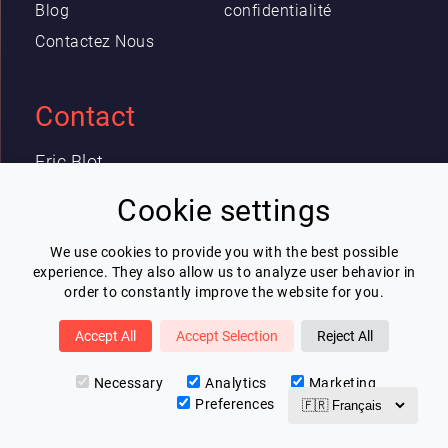
Blog
confidentialité
Contactez Nous
Contact
Eric Blot
contact@lespeakers.com
Cookie settings
We use cookies to provide you with the best possible
Newsletter
experience. They also allow us to analyze user behavior in
order to constantly improve the website for you.
Je souhaite recevoir la newsletter de
Lespeakers
Accept All
Accept Selection
Reject All
Je m'inscris
Necessary
Analytics
Marketing
Preferences
v3.0.5