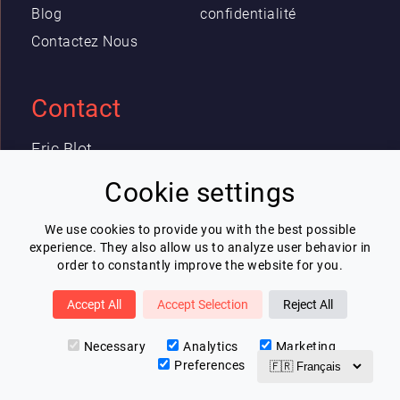
Blog
confidentialité
Contactez Nous
Contact
Eric Blot
contact@lespeakers.com
Cookie settings
We use cookies to provide you with the best possible
Newsletter
experience. They also allow us to analyze user behavior in
order to constantly improve the website for you.
Je souhaite recevoir la newsletter de
Lespeakers
Accept All
Accept Selection
Reject All
Je m'inscris
Necessary
Analytics
Marketing
Preferences
v3.0.5