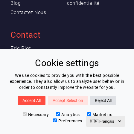
Blog
confidentialité
Contactez Nous
Contact
Eric Blot
contact@lespeakers.com
Cookie settings
We use cookies to provide you with the best possible
Newsletter
experience. They also allow us to analyze user behavior in
order to constantly improve the website for you.
Je souhaite recevoir la newsletter de
Lespeakers
Accept All
Accept Selection
Reject All
Je m'inscris
Necessary
Analytics
Marketing
Preferences
v3.0.5