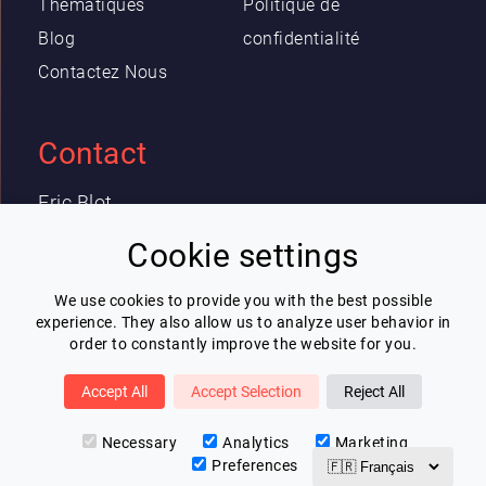
Thématiques
Politique de
Blog
confidentialité
Contactez Nous
Contact
Eric Blot
contact@lespeakers.com
Cookie settings
We use cookies to provide you with the best possible
Newsletter
experience. They also allow us to analyze user behavior in
order to constantly improve the website for you.
Je souhaite recevoir la newsletter de
Lespeakers
Accept All
Accept Selection
Reject All
Je m'inscris
Necessary
Analytics
Marketing
Preferences