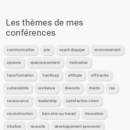
Les thèmes de mes
conférences
communication
joie
esprit-dequipe
environnement
epreuve
epanouissement
motivation
transformation
handicap
attitude
efficacite
vulnerabilite
resilience
diversite
mixite
rse
renaissance
leadership
satisfaction-client
reconstruction
bien-etre-au-travail
innovation
intuition
reussite
developpement-personnel