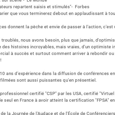
nt sur scène"-  Le Monde

ateurs repartent saisis et stimulés"-  Forbes

à parier que vous terminerez debout en applaudissant à tou
es donnent la pèche et envie de passer à l'action, c'est 
troublés, nous avons besoin, plus que jamais, d'optimi
e des histoires incroyables, mais vraies, d'un optimiste i
cial à succès et surtout comment arriver à rebondir ou


10 ans d'expérience dans la diffusion de conférences en 
 filmées sont aussi puissantes qu'en présentiel.

professionnel certifié "CSP" par les USA, certifié "Virtu
e seul en France à avoir atteint la certification "FPSA" e
de la Journée de l'Audace et de l'École de Conférenciers