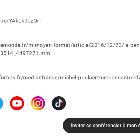
.be/YAkLk0JzOrI

lemonde.fr/m-moyen-format/article/2016/12/23/la-pense
53514_4497271.html

forbes.fr/mediasfrance/michel-poulaert-un-concentre-
Inviter ce conférencier à mon