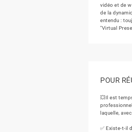
vidéo et de w
de la dynamiq
entendu : tou
"Virtual Pres
POUR RÉ
💥Il est temp
professionne
laquelle, ave
✅ Existe-t-il 