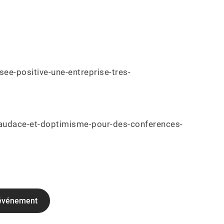
e-positive-une-entreprise-tres-
daudace-et-doptimisme-pour-des-conferences-
 événement