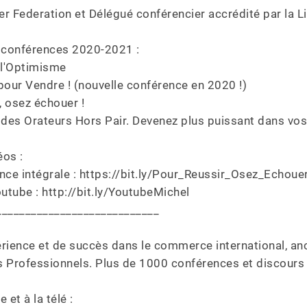
r Federation et Délégué conférencier accrédité par la Li
 conférences 2020-2021 :

 l'Optimisme

pour Vendre ! (nouvelle conférence en 2020 !)

, osez échouer ! 

 des Orateurs Hors Pair. Devenez plus puissant dans vos 
os :

nce intégrale : https://bit.ly/Pour_Reussir_Osez_Echouer
utube : http://bit.ly/YoutubeMichel

___________________________

rience et de succès dans le commerce international, anc
 Professionnels. Plus de 1000 conférences et discours p
et à la télé :
