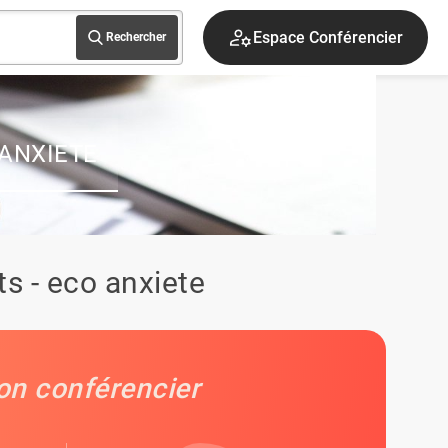
Espace Conférencier
Rechercher
ANXIETE
s - eco anxiete
on conférencier