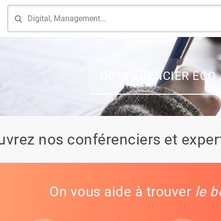
CONFÉRENCIER ECO 
vrez nos conférenciers et expert
On vous aide à trouver
le b