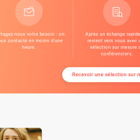
rtagez-nous votre besoin : on
Après un échange rapide
ous contacte en moins d'une
revient vers vous avec 
heure.
sélection sur mesure 
conférenciers.
Recevoir une sélection sur