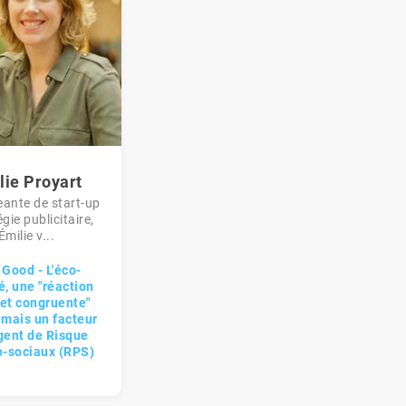
lie Proyart
eante de start-up
égie publicitaire,
Émilie v...
 Good - L'éco-
é, une "réaction
 et congruente"
 mais un facteur
ent de Risque
-sociaux (RPS)