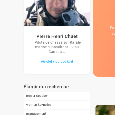
Pa
v
Pierre Henri Chuet
•Pilote de chasse sur Rafale
marine •Consultant TV au
Canada...
Au-delà du cockpit
Élargir ma recherche
power-speaker
women-keynotes
management