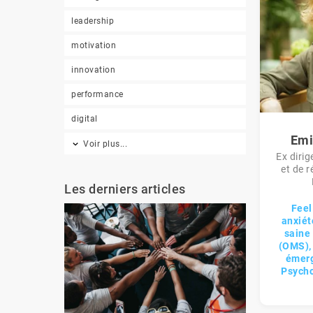
leadership
motivation
innovation
performance
digital
Emi
Voir plus...
Ex dirig
et de r
Les derniers articles
Feel
anxiét
saine
(OMS),
émerg
Psycho