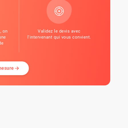
, on
Validez le devis avec
une
l'intervenant qui vous convient.
de
 mesure