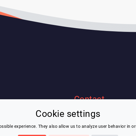
Contact
Cookie settings
Eric Blot
ous
contact@lespeakers.com
nérales d'utilisation
ssible experience. They also allow us to analyze user behavior in o
confidentialité