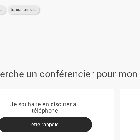
ransition-ecologique
transition-societale
erche un conférencier pour mon
Je souhaite en discuter au
téléphone
être rappelé