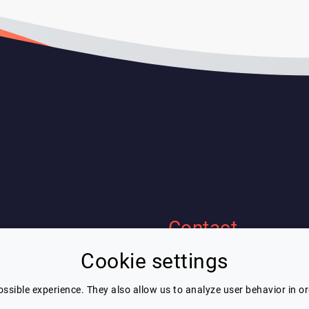
Contact
Cookie settings
Eric Blot
ous
contact@lespeakers.com
nérales d'utilisation
ssible experience. They also allow us to analyze user behavior in o
confidentialité